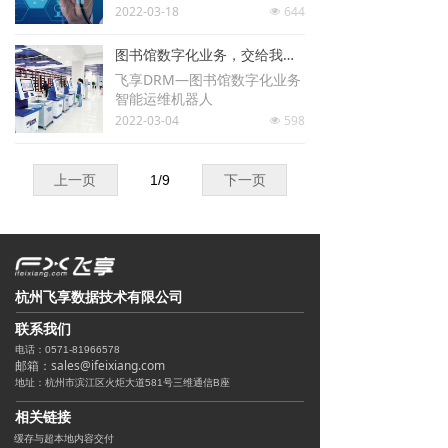
2022-03-18
644
넶
图书馆数字化业务，交给我来守护
飞享DRM—图书馆数字化业务
智能运维机器人
2022-03-04
598
넶
上一页
1
/
9
下一页
杭州飞享数据技术有限公司
联系我们
电话：0571-81966578
邮箱：sales@ifeixiang.com
地址：杭州市滨江区火炬大道581号三维通信B座
相关链接
缓存与超本地内容交付