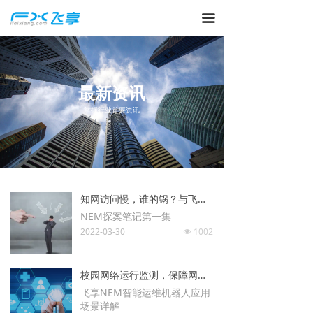
끀
最新资讯
掌握行业首要资讯
知网访问慢，谁的锅？与飞享NEM一起走进科学。
NEM探案笔记第一集
2022-03-30
1002
넶
校园网络运行监测，保障网络访问流畅
飞享NEM智能运维机器人应用
场景详解